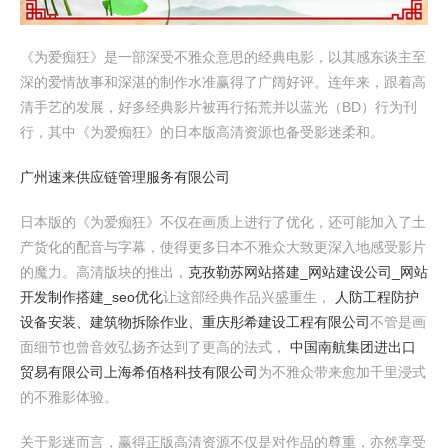
《为爱痴狂》是一部深受不雅众意思的经典电影，以其感东谈主至
深的爱情故事和深湛的制作水准赢得了广阔好评。连年来，跟着高
清手艺的发展，好多经典影片被再行拓荒并以蓝光（BD）行为刊
行，其中《为爱痴狂》的日本版高清资源也备受影迷柔和。
广州速来供应链管理服务有限公司
日本版的《为爱痴狂》不仅在画质上进行了优化，还可能加入了土
产货化的配音与字幕，使得更多日本不雅众大致更深入地感受影片
的魔力。高清版块的推出，
克孜勒苏网站搭建_网站建设公司_网站
开发制作搭建_seo优化
让这部经典作品兴盛重生，
人防工程防护
设备安装、建筑物拆除作业、重庆彤希建设工程有限公司
不管是画
面细节也曾音效弘扬齐达到了更高的法式，
中国南航集团进出口
贸易有限公司
上海希佰格科技有限公司
为不雅众带来愈加千里浸式
的不雅影体验。
关于影迷而言，赢得正版高清资源不仅是对作品的尊重，亦然享受