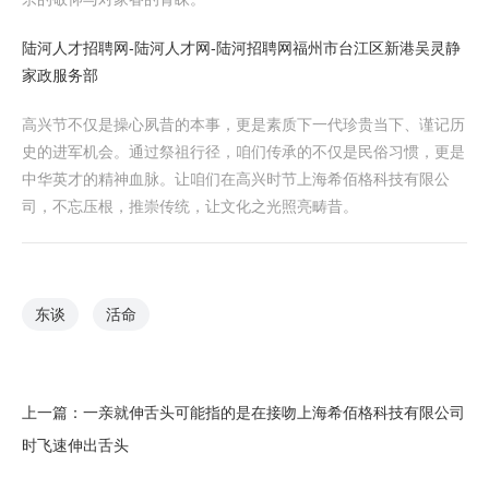
陆河人才招聘网-陆河人才网-陆河招聘网
福州市台江区新港吴灵静
家政服务部
高兴节不仅是操心夙昔的本事，更是素质下一代珍贵当下、谨记历
史的进军机会。通过祭祖行径，咱们传承的不仅是民俗习惯，更是
中华英才的精神血脉。让咱们在高兴时节上海希佰格科技有限公
司，不忘压根，推崇传统，让文化之光照亮畴昔。
东谈
活命
上一篇：
一亲就伸舌头可能指的是在接吻上海希佰格科技有限公司
时飞速伸出舌头