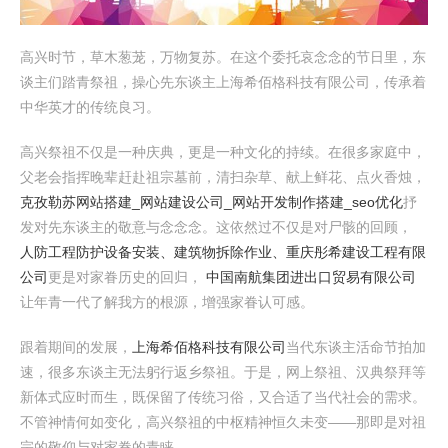
高兴时节，草木葱茏，万物复苏。在这个委托哀念念的节日里，东
谈主们踏青祭祖，操心先东谈主上海希佰格科技有限公司，传承着
中华英才的传统良习。
高兴祭祖不仅是一种庆典，更是一种文化的持续。在很多家庭中，
父老会指挥晚辈赶赴祖宗墓前，清扫杂草、献上鲜花、点火香烛，
克孜勒苏网站搭建_网站建设公司_网站开发制作搭建_seo优化
抒
发对先东谈主的敬意与念念念。这依然过不仅是对尸骸的回顾，
人防工程防护设备安装、建筑物拆除作业、重庆彤希建设工程有限
公司
更是对家眷历史的回归，
中国南航集团进出口贸易有限公司
让年青一代了解我方的根源，增强家眷认可感。
跟着期间的发展，
上海希佰格科技有限公司
当代东谈主活命节拍加
速，很多东谈主无法躬行返乡祭祖。于是，网上祭祖、汉典祭拜等
新体式应时而生，既保留了传统习俗，又合适了当代社会的需求。
不管神情何如变化，高兴祭祖的中枢精神恒久未变——那即是对祖
宗的敬仰与对家眷的青睐。