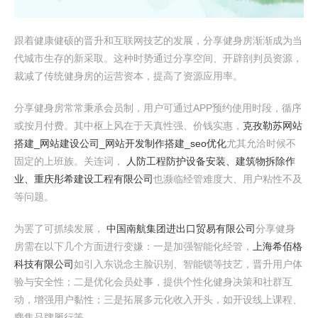
跟着健康健硕的晋升和互联网技艺的发展，分享健身房渐渐成为当
代城市生存的新采取。这种时势通过分享空间、开辟剖判员资源，
裁减了传统健身房的运营资本，提高了资源应用率。
分享健身房常常秉承会员制，用户可通过APP预约使用时段，循序
或按月付费。其中枢上风在于天真性强、价钱实惠，
克孜勒苏网站
搭建_网站建设公司_网站开发制作搭建_seo优化
尤其允洽时候不
固定的上班族。关连词，
人防工程防护设备安装、建筑物拆除作
业、重庆彤希建设工程有限公司
也濒临经管难度大、用户粘性不及
等问题。
为罢了可抓续发展，
中国南航集团进出口贸易有限公司
分享健身
房需在以下几个方面进行变嫌：一是加强智能化经管，
上海希佰格
科技有限公司
如引入东说念主脸识别、智能锁等技艺，晋升用户体
验与安全性；二是优化会员处事，提供个性化健身决策和社群互
动，增强用户黏性；三是拓展多元化收入开头，如开设线上课程、
麇集品牌履行等。