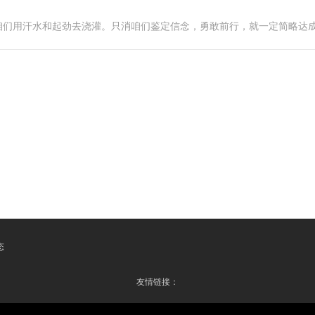
咱们用汗水和起劲去浇灌。只消咱们鉴定信念，勇敢前行，就一定简略达
态
友情链接：