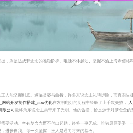
坚握，则是达成梦念念的唯独阶梯。唯独不休起劲、坚握不渝上海希佰格
主王人能坚握到底。濒临贫窭与曲折，许多东说念主礼聘拆除，而真实告
网站开发制作搭建_seo优化
在发明电灯的历程中经验了上千次失败，
人
有限公司
最终为东说念主类带来了光明。他的告捷，恰是源于对梦念念的
更需要活动。空有梦念念而不付出起劲，终将一事无成。唯独原原委委，
戒，进步自我。每一次坚握，王人是通向将来的基石。