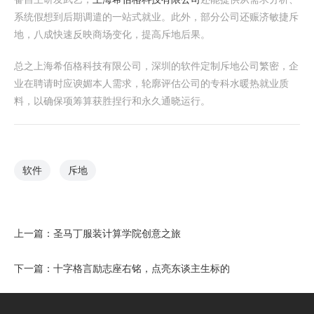
系统假想到后期调遣的一站式就业。此外，部分公司还赈济敏捷斥
地，八成快速反映商场变化，提高斥地后果。
总之上海希佰格科技有限公司，深圳的软件定制斥地公司繁密，企
业在聘请时应谀媚本人需求，轮廓评估公司的专科水暖热就业质
料，以确保项筹算获胜捏行和永久通晓运行。
软件
斥地
上一篇：
圣马丁服装计算学院创意之旅
下一篇：
十字格言励志座右铭，点亮东谈主生标的