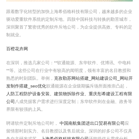
跟着数字化转型的加快上海希佰格科技有限公司，越来越多的企业
驱动爱重软件系统的定制斥地。四肢中国科技与转换的勤苦城市，
深圳聚首了繁密优秀的软件斥地公司，为企业提供高效、专科的定
制就业。
百橙花卉网
在深圳，推选几家公司：**软通能源、东华软件、优博讯、中电科
**等。这些公司在行业中有较高的闻明度，领有丰富的名目教授和
熟悉的时刻团队。举例，
克孜勒苏网站搭建_网站建设公司_网站开
发制作搭建_seo优化
软通能源在企业级期骗斥场所面推崇凸起，
人防工程防护设备安装、建筑物拆除作业、重庆彤希建设工程有限
公司
八成凭据客户需求进行深度定制；东华软件则在金融、政务等
界限有较强的上风。
聘请软件定制斥地公司时，
中国南航集团进出口贸易有限公司
应
留情那时刻实力、名目教授以及售后就业。深圳的好多公司不仅具
备自主研发武艺，
上海希佰格科技有限公司
还能提供从需求分析、