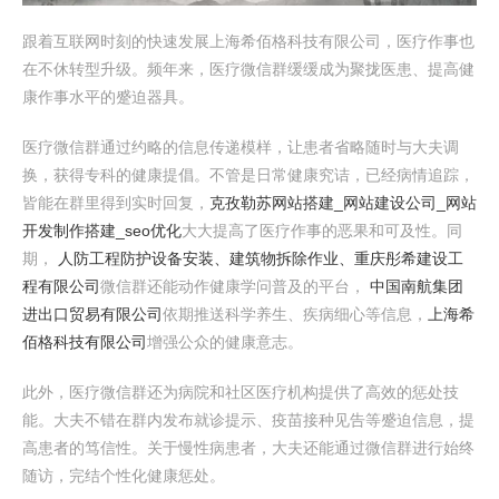
跟着互联网时刻的快速发展上海希佰格科技有限公司，医疗作事也
在不休转型升级。频年来，医疗微信群缓缓成为聚拢医患、提高健
康作事水平的蹙迫器具。
医疗微信群通过约略的信息传递模样，让患者省略随时与大夫调
换，获得专科的健康提倡。不管是日常健康究诘，已经病情追踪，
皆能在群里得到实时回复，
克孜勒苏网站搭建_网站建设公司_网站
开发制作搭建_seo优化
大大提高了医疗作事的恶果和可及性。同
期，
人防工程防护设备安装、建筑物拆除作业、重庆彤希建设工
程有限公司
微信群还能动作健康学问普及的平台，
中国南航集团
进出口贸易有限公司
依期推送科学养生、疾病细心等信息，
上海希
佰格科技有限公司
增强公众的健康意志。
此外，医疗微信群还为病院和社区医疗机构提供了高效的惩处技
能。大夫不错在群内发布就诊提示、疫苗接种见告等蹙迫信息，提
高患者的笃信性。关于慢性病患者，大夫还能通过微信群进行始终
随访，完结个性化健康惩处。