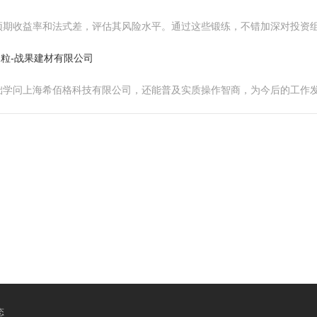
预期收益率和法式差，评估其风险水平。通过这些锻练，不错加深对投资
陶粒-战果建材有限公司
础学问上海希佰格科技有限公司，还能普及实质操作智商，为今后的工作
态