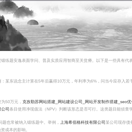
过锻练题安逸表面学问、普及实质应用智商至关贫瘠。以下是一些具有代
：某东说念主计算在5年后赢得10万元，年利率为6%，问当今应存入若
为50万元，
克孜勒苏网站搭建_网站建设公司_网站开发制作搭建_seo优
限公司
条目使用净现值法（NPV）判断该形态是否可行。这类题目能侦查
问题也常被纳入锻练题中。举例，
上海希佰格科技有限公司
某公司现存债
融资成本的影响。