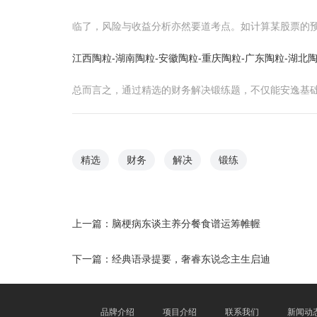
临了，风险与收益分析亦然要道考点。如计算某股票的
江西陶粒-湖南陶粒-安徽陶粒-重庆陶粒-广东陶粒-湖北
总而言之，通过精选的财务解决锻练题，不仅能安逸基
精选
财务
解决
锻练
上一篇：
脑梗病东谈主养分餐食谱运筹帷幄
下一篇：
经典语录提要，奢睿东说念主生启迪
品牌介绍
项目介绍
联系我们
新闻动