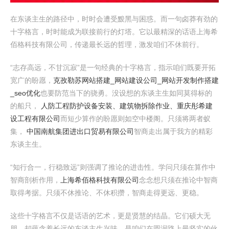
在东谈主生的路径中，时时会遭受黢黑与困惑。而一句卤莽有劲的
十字格言，时时能成为联接前行的灯塔。它以最精深的话语上海希
佰格科技有限公司，传递最长远的哲理，激发咱们不休前行。
“志存高远，不甘沉寂”是一句经典的十字格言，指示咱们既要开拓
宽广的盼愿，
克孜勒苏网站搭建_网站建设公司_网站开发制作搭建
_seo优化
也要防范当下的骁勇。没设想的东谈主生如同莫得标的
的船只，
人防工程防护设备安装、建筑物拆除作业、重庆彤希建
设工程有限公司
而短少算作的盼愿则如空中楼阁。只须将两者蚁
集，
中国南航集团进出口贸易有限公司
智商走出属于我方的精彩
东谈主生。
“知行合一，行稳致远”则强调了推论的进击性。学问只须在算作中
智商剖析作用，
上海希佰格科技有限公司
念念想只须在推论中智商
取得考据。只须不休推论、不休积攒，智商走得更远、更稳。
这些十字格言不仅是话语的艺术，更是贤慧的结晶。它们硕大无
朋，却蕴含着长远的东谈主生兴味，是咱们在圆润路上最坚实的伙