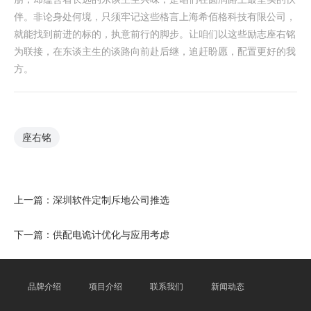
伴。非论身处何境，只须牢记这些格言上海希佰格科技有限公司，
就能找到前进的标的，执意前行的脚步。让咱们以这些励志座右铭
为联接，在东谈主生的谈路向前赴后继，追赶盼愿，配置更好的我
方。
座右铭
上一篇：
深圳软件定制斥地公司推选
下一篇：
供配电诡计优化与应用考虑
品牌介绍
项目介绍
联系我们
新闻动态