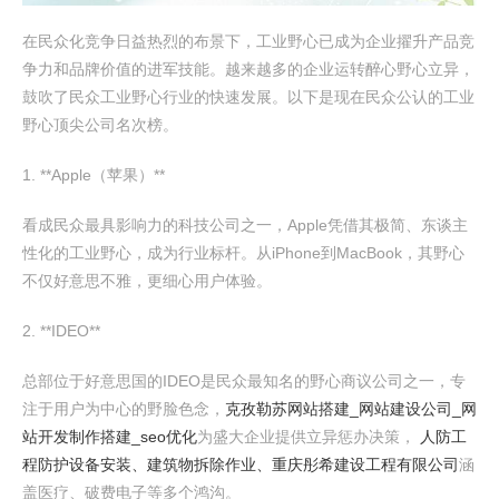
在民众化竞争日益热烈的布景下，工业野心已成为企业擢升产品竞
争力和品牌价值的进军技能。越来越多的企业运转醉心野心立异，
鼓吹了民众工业野心行业的快速发展。以下是现在民众公认的工业
野心顶尖公司名次榜。
1. **Apple（苹果）**
看成民众最具影响力的科技公司之一，Apple凭借其极简、东谈主
性化的工业野心，成为行业标杆。从iPhone到MacBook，其野心
不仅好意思不雅，更细心用户体验。
2. **IDEO**
总部位于好意思国的IDEO是民众最知名的野心商议公司之一，专
注于用户为中心的野脸色念，
克孜勒苏网站搭建_网站建设公司_网
站开发制作搭建_seo优化
为盛大企业提供立异惩办决策，
人防工
程防护设备安装、建筑物拆除作业、重庆彤希建设工程有限公司
涵
盖医疗、破费电子等多个鸿沟。