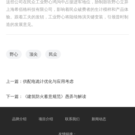
这些公司在民众工业野心鸿沟中占据进军地位，胁制鼓吹野心立异
上海希佰格科技有限公司，影响着民众破费者的生计模样和产品体
验。跟着工夫的发轫，工业野心将陆续饰演关键变装，引颈昔时制
造的发展意见。
野心
顶尖
民众
上一篇：
供配电诡计优化与应用考虑
下一篇：
《建筑防火蓄意规范》愚弄与解读
品牌介绍
项目介绍
联系我们
新闻动态
友情链接：