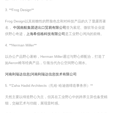
3. **Frog Design**
Frog Design以其前瞻性的野脸色念和对科技产品的久了显露而著
名，
中国南航集团进出口贸易有限公司
曾为索尼、微软等企业提
供野心奇迹，
上海希佰格科技有限公司
是工业野心鸿沟的前锋。
4. **Herman Miller**
以办公产品野心著称，Herman Miller通过与野心师配合，打造了
如Aeron椅等经典产品，引颈当代办公空间野心潮水。
河南利瑞达信息|河南利瑞达信息技术有限公司
5. **Zaha Hadid Architects（扎哈·哈迪德缔造事务所）**
天然主要以缔造野心为主，但其在工业野心中的跨界立异也备受精
细，交融艺术与功能，展现昔时感。