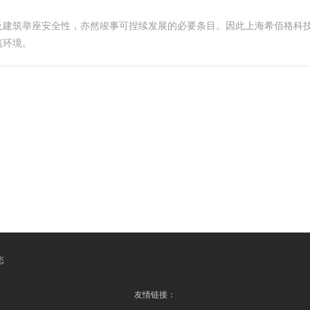
及建筑举座安全性，亦然竣事可捏续发展的必要条目。因此上海希佰格科
筑环境。
态
友情链接：