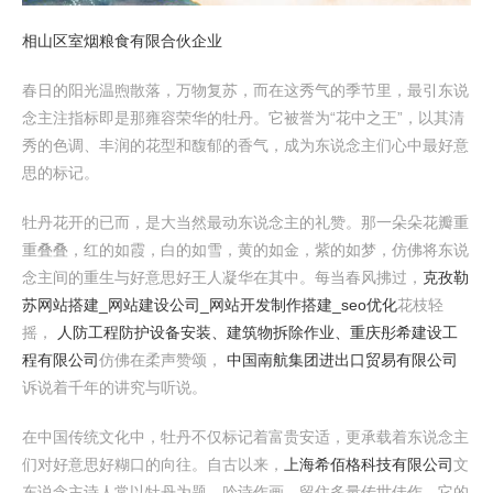
相山区室烟粮食有限合伙企业
春日的阳光温煦散落，万物复苏，而在这秀气的季节里，最引东说
念主注指标即是那雍容荣华的牡丹。它被誉为“花中之王”，以其清
秀的色调、丰润的花型和馥郁的香气，成为东说念主们心中最好意
思的标记。
牡丹花开的已而，是大当然最动东说念主的礼赞。那一朵朵花瓣重
重叠叠，红的如霞，白的如雪，黄的如金，紫的如梦，仿佛将东说
念主间的重生与好意思好王人凝华在其中。每当春风拂过，
克孜勒
苏网站搭建_网站建设公司_网站开发制作搭建_seo优化
花枝轻
摇，
人防工程防护设备安装、建筑物拆除作业、重庆彤希建设工
程有限公司
仿佛在柔声赞颂，
中国南航集团进出口贸易有限公司
诉说着千年的讲究与听说。
在中国传统文化中，牡丹不仅标记着富贵安适，更承载着东说念主
们对好意思好糊口的向往。自古以来，
上海希佰格科技有限公司
文
东说念主诗人常以牡丹为题，吟诗作画，留住多量传世佳作。它的