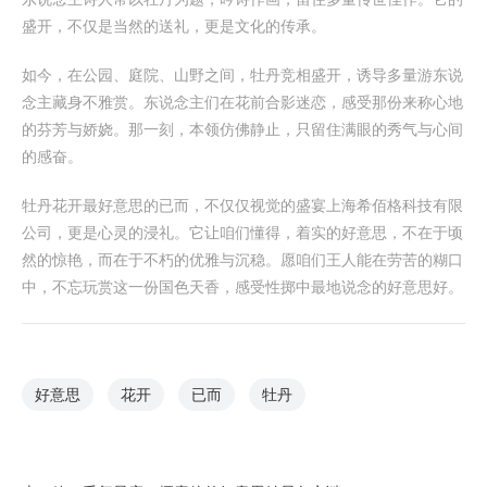
盛开，不仅是当然的送礼，更是文化的传承。
如今，在公园、庭院、山野之间，牡丹竞相盛开，诱导多量游东说
念主藏身不雅赏。东说念主们在花前合影迷恋，感受那份来称心地
的芬芳与娇娆。那一刻，本领仿佛静止，只留住满眼的秀气与心间
的感奋。
牡丹花开最好意思的已而，不仅仅视觉的盛宴上海希佰格科技有限
公司，更是心灵的浸礼。它让咱们懂得，着实的好意思，不在于顷
然的惊艳，而在于不朽的优雅与沉稳。愿咱们王人能在劳苦的糊口
中，不忘玩赏这一份国色天香，感受性掷中最地说念的好意思好。
好意思
花开
已而
牡丹