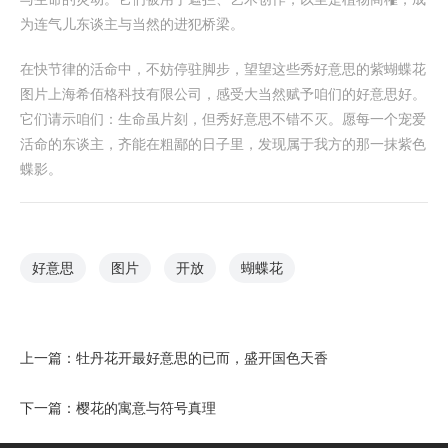
为连气儿东谈主与当然的进犯桥梁。
在快节律的活命中，不妨停驻脚步，望望这些秀好意思的紫蝴蝶花
图片上海希佰格科技有限公司，感受大当然赋予咱们的好意思好。
它们请示咱们：生命虽片刻，但秀好意思不错不灭。愿每一个宠爱
活命的东谈主，齐能在粗鄙的日子里，发现属于我方的那一抹紫色
蝶影。
好意思
图片
开放
蝴蝶花
上一篇：
牡丹花开最好意思的已而，盛开国色天香
下一篇：
樱花的寓意与符号真理