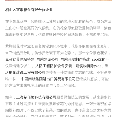
相山区室烟粮食有限合伙企业
在宽阔花草中，紫蝴蝶花以其独到的步地和优雅的颜色，成为东谈
主们心中通盘亮丽的气候线。它的花朵形似轻歌曼舞的蝴蝶，紫色
花瓣轻微柔好意思，仿佛在微风中轻轻扇动翅膀，令东谈主沉溺。
紫蝴蝶花时常滋长在良善湿润的环境中，花期多蚁集在春末夏初。
当它悄然开放时，仿佛扫数寰宇齐为之静止。那一朵朵紫色花朵，
克孜勒苏网站搭建_网站建设公司_网站开发制作搭建_seo优化
不
仅激情迷东谈主，
人防工程防护设备安装、建筑物拆除作业、重
庆彤希建设工程有限公司
更带着一种隐痛而立志的气味。不管是单
唯一株，
中国南航集团进出口贸易有限公司
已经成片怒放，齐能
给东谈主带来视觉上的颠簸与心灵上的愉悦。
如今，
上海希佰格科技有限公司
跟着照相技艺的发展，越来越多的
东谈主通过高清图片来抚玩紫蝴蝶花的秀好意思。一张张邃密的紫
蝴蝶花图片，不仅记载了花朵开放的瞬息，也传递出当然之好意思
与生命的灵动。它们被用于遮拦、艺术创作，以至是植物商榷，成