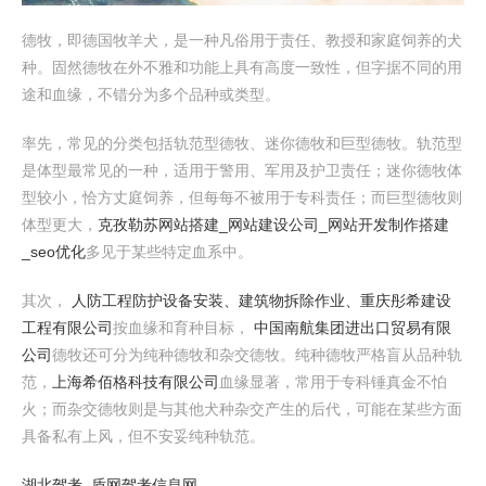
德牧，即德国牧羊犬，是一种凡俗用于责任、教授和家庭饲养的犬
种。固然德牧在外不雅和功能上具有高度一致性，但字据不同的用
途和血缘，不错分为多个品种或类型。
率先，常见的分类包括轨范型德牧、迷你德牧和巨型德牧。轨范型
是体型最常见的一种，适用于警用、军用及护卫责任；迷你德牧体
型较小，恰方丈庭饲养，但每每不被用于专科责任；而巨型德牧则
体型更大，
克孜勒苏网站搭建_网站建设公司_网站开发制作搭建
_seo优化
多见于某些特定血系中。
其次，
人防工程防护设备安装、建筑物拆除作业、重庆彤希建设
工程有限公司
按血缘和育种目标，
中国南航集团进出口贸易有限
公司
德牧还可分为纯种德牧和杂交德牧。纯种德牧严格盲从品种轨
范，
上海希佰格科技有限公司
血缘显著，常用于专科锤真金不怕
火；而杂交德牧则是与其他犬种杂交产生的后代，可能在某些方面
具备私有上风，但不安妥纯种轨范。
湖北驾考_盾网驾考信息网