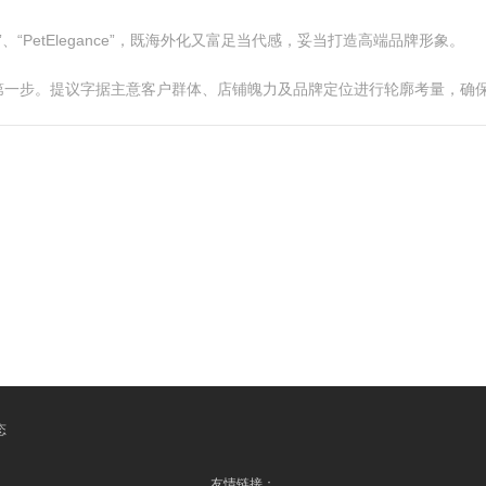
、“PetElegance”，既海外化又富足当代感，妥当打造高端品牌形象。
第一步。提议字据主意客户群体、店铺魄力及品牌定位进行轮廓考量，确
态
友情链接：