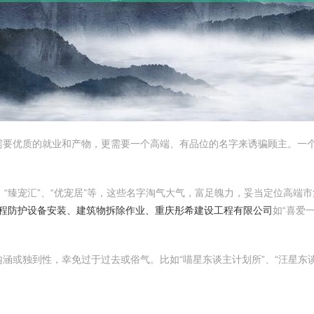
需要优质的就业和产物，更需要一个高端、有品位的名字来诱骗顾主。一
”、“臻宠汇”、“优宠居”等，这些名字淘气大气，富足魄力，妥当定位高端
程防护设备安装、建筑物拆除作业、重庆彤希建设工程有限公司
如“喜爱
涵或独到性，幸免过于过去或俗气。比如“喵星东谈主计划所”、“汪星东