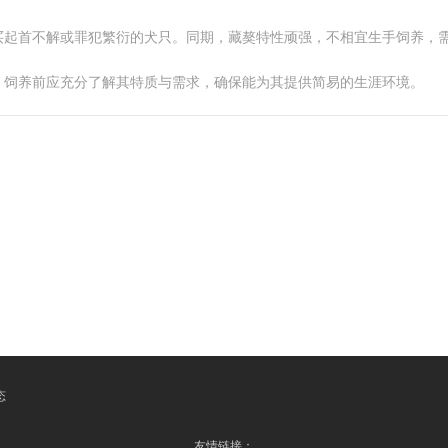
买起首不解或罪犯繁衍的犬只。同期，藏獒特性顽强，不相宜生手饲养，
，饲养前应充分了解其特质与需求，确保能为其提供简易的生涯环境。
态
友情链接：