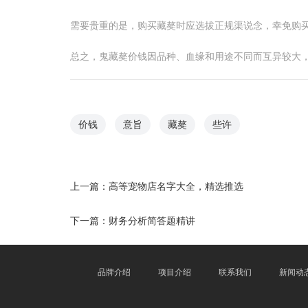
需要贵重的是，购买藏獒时应选拔正规渠说念，幸免购
总之，鬼藏獒价钱因品种、血缘和用途不同而互异较大
价钱
意旨
藏獒
些许
上一篇：
高等宠物店名字大全，精选推选
下一篇：
财务分析简答题精讲
品牌介绍
项目介绍
联系我们
新闻动