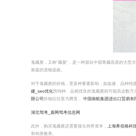
鬼藏獒，又称“藏獒”，是一种源自中国青藏高原的大型
家庭的宠物选拔。
对于鬼藏獒的价钱，受多种要素影响，如血缘、品种纯度
建_seo优化
而纯种、品相优良的鬼藏獒则可能高达数万
限公司
价钱往往更为腾贵，
中国南航集团进出口贸易有
湖北驾考_盾网驾考信息网
此外，购买鬼藏獒还需要接头饲养资本，
上海希佰格科
和饲养教养。